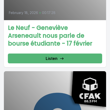
February 18, 2026
•
00:17:28
Le Neuf - Geneviève
Arseneault nous parle de
bourse étudiante - 17 février
Listen