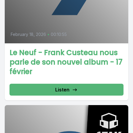
February 18, 2026
•
00:10:55
Le Neuf - Frank Custeau nous
parle de son nouvel album - 17
février
Listen