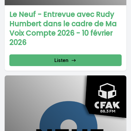
Le Neuf - Entrevue avec Rudy
Humbert dans le cadre de Ma
Voix Compte 2026 - 10 février
2026
Listen