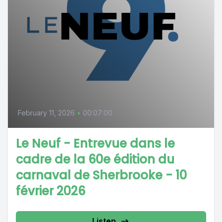
February 11, 2026
•
00:07:00
Le Neuf - Entrevue dans le
cadre de la 60e édition du
carnaval de Sherbrooke - 10
février 2026
Listen