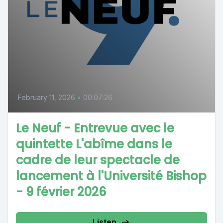
February 11, 2026
•
00:07:26
Le Neuf - Entrevue avec le
quintette L'abîme dans le
cadre de leur spectacle de
lancement à l'Université Bishop
- 9 février 2026
Listen