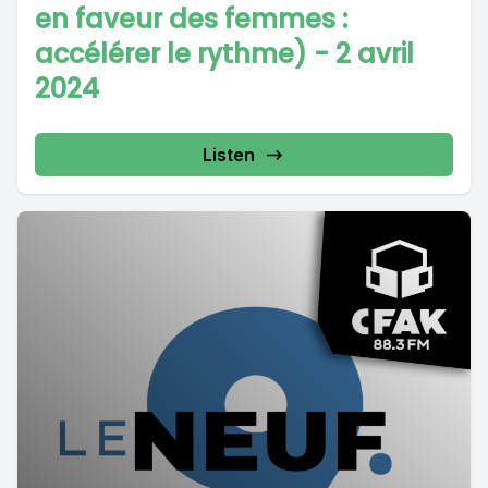
en faveur des femmes :
accélérer le rythme) - 2 avril
2024
Listen