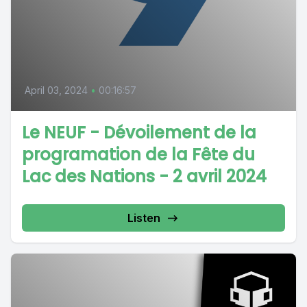
April 03, 2024
•
00:16:57
Le NEUF - Dévoilement de la
programation de la Fête du
Lac des Nations - 2 avril 2024
Listen