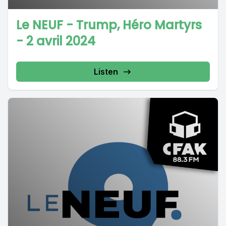
Le NEUF - Trump, Héro Martyrs
- 2 avril 2024
Listen