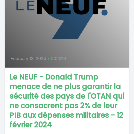
February 13, 2024
•
00:11:26
Le NEUF - Donald Trump
menace de ne plus garantir la
sécurité des pays de l'OTAN qui
ne consacrent pas 2% de leur
PIB aux dépenses militaires - 12
février 2024