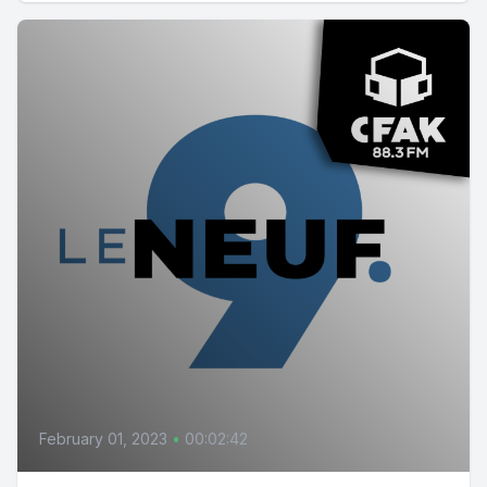
February 01, 2023
•
00:02:42