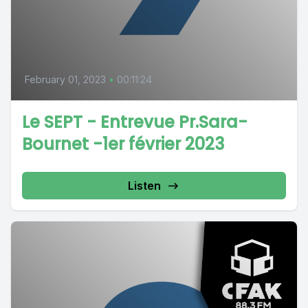
February 01, 2023
•
00:11:24
Le SEPT - Entrevue Pr.Sara-
Bournet -1er février 2023
Listen