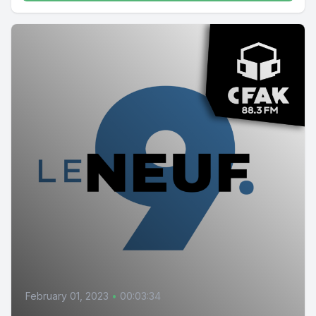
February 01, 2023
•
00:03:34