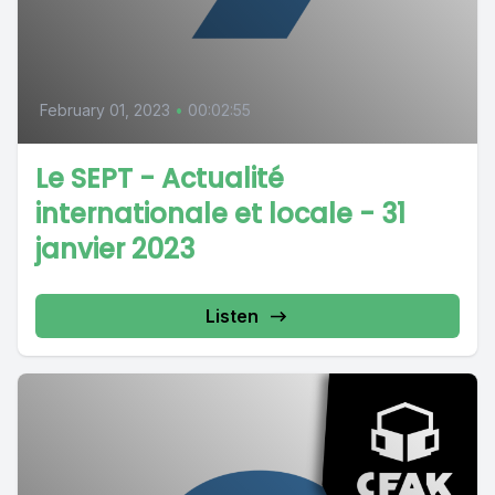
February 01, 2023
•
00:02:55
Le SEPT - Actualité
internationale et locale - 31
janvier 2023
Listen