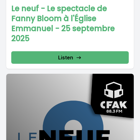
Le neuf - Le spectacle de
Fanny Bloom à l'Église
Emmanuel - 25 septembre
2025
Listen