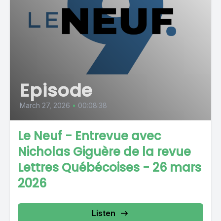
Episode
March 27, 2026
•
00:08:38
Le Neuf - Entrevue avec
Nicholas Giguère de la revue
Lettres Québécoises - 26 mars
2026
Listen