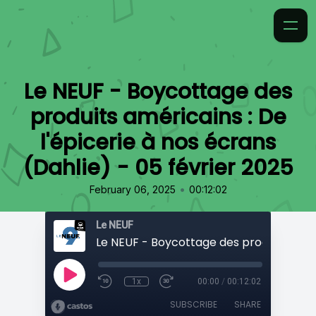
Le NEUF - Boycottage des
produits américains : De
l'épicerie à nos écrans
(Dahlie) - 05 février 2025
•
February 06, 2025
00:12:02
Le NEUF
1x
00:00
/
00:12:02
SUBSCRIBE
SHARE