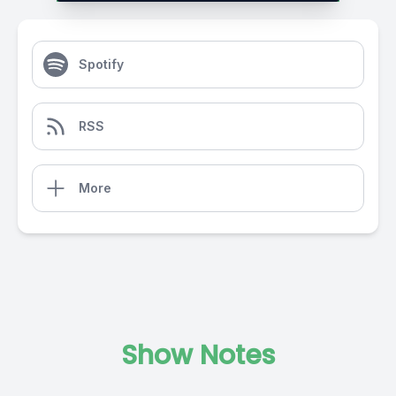
Spotify
RSS
More
Show Notes