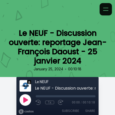
Le NEUF - Discussion
ouverte: reportage Jean-
François Daoust - 25
janvier 2024
•
January 25, 2024
00:10:18
Le NEUF
1x
00:00
/
00:10:18
SUBSCRIBE
SHARE