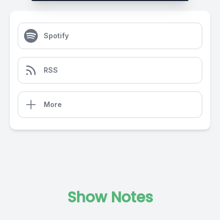
Spotify
RSS
More
Show Notes