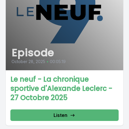
Episode
October 28, 2025
•
00:05:19
Le neuf - La chronique
sportive d'Alexande Leclerc -
27 Octobre 2025
Listen