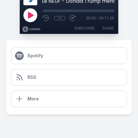
1x
00:00
/
00:11:26
SUBSCRIBE
SHARE
Spotify
RSS
More