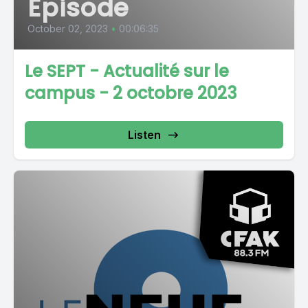
Episode
October 02, 2023
•
00:06:35
Le SEPT - Actualité sur le
campus - 2 octobre 2023
Listen