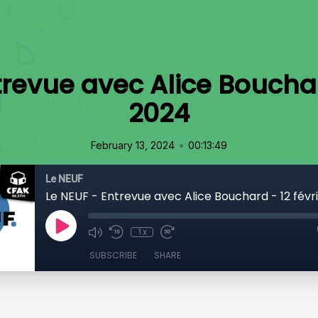
trevue avec Alice Bouchard
2024
•
February 13, 2024
00:13:49
Le NEUF
Le NEUF - Entrevue avec Alice Bouchard - 12 févr
1x
SUBSCRIBE
SHARE