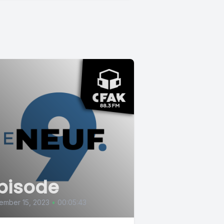
pisode
ember 15, 2023
•
00:05:43