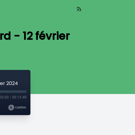
 - 12 février
ier 2024
00:00
/
00:13:49