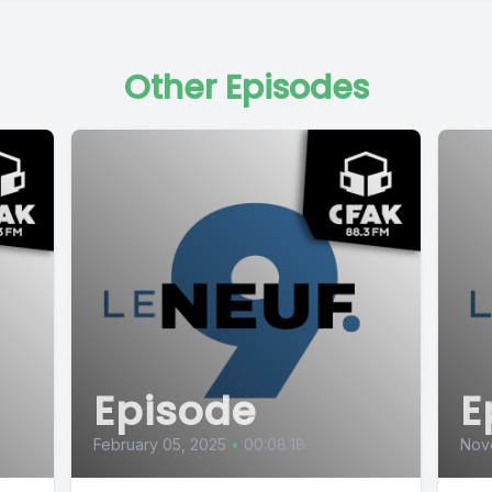
Other Episodes
Episode
E
February 05, 2025
•
00:08:18
Nov