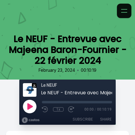
Le NEUF - Entrevue avec
Majeena Baron-Fournier -
22 février 2024
•
February 23, 2024
00:10:19
Le NEUF
1x
00:00
/
00:10:19
SUBSCRIBE
SHARE