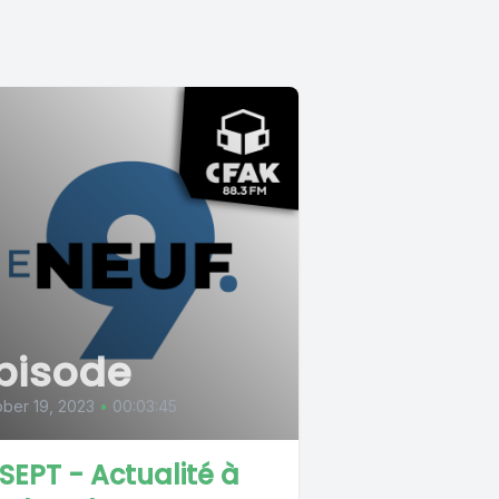
pisode
ber 19, 2023
•
00:03:45
 SEPT - Actualité à