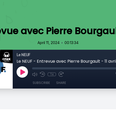
vue avec Pierre Bourgault
•
April 11, 2024
00:13:34
Le NEUF
Le NEUF - Entrevue avec Pierre Bourgault - 11 avri
1x
SUBSCRIBE
SHARE