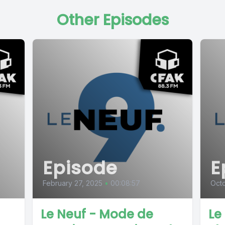
Other Episodes
Episode
E
February 27, 2025
•
00:08:57
Octo
Le Neuf - Mode de
Le