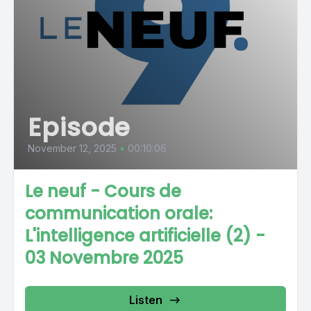
Episode
November 12, 2025
•
00:10:06
Le neuf - Cours de
communication orale:
L'intelligence artificielle (2) -
03 Novembre 2025
Listen