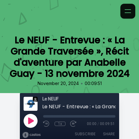
Le NEUF - Entrevue : « La
Grande Traversée », Récit
d'aventure par Anabelle
Guay - 13 novembre 2024
•
November 20, 2024
00:09:51
Le NEUF
1x
00:00
/
00:09:51
SUBSCRIBE
SHARE