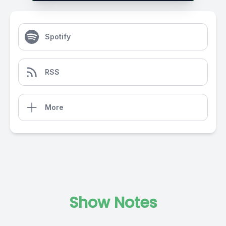
Spotify
RSS
More
Show Notes