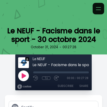
Le NEUF - Facisme dans le
sport - 30 octobre 2024
•
October 31, 2024
00:27:28
Le NEUF
1x
00:00
/
00:27:28
SUBSCRIBE
SHARE