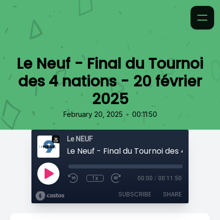
Le Neuf - Final du Tournoi
des 4 nations - 20 février
2025
•
February 20, 2025
00:11:50
Le NEUF
1x
00:00
/
00:11:50
SUBSCRIBE
SHARE