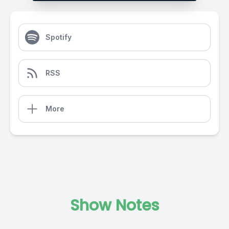
Spotify
RSS
More
Show Notes