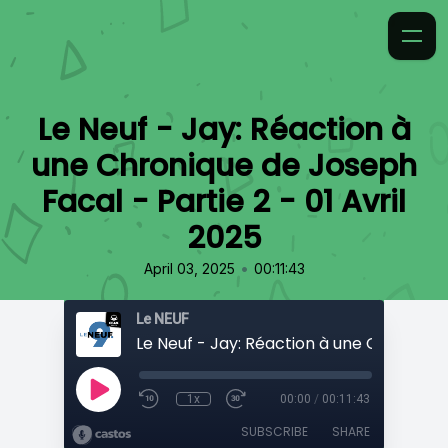
Le Neuf - Jay: Réaction à
une Chronique de Joseph
Facal - Partie 2 - 01 Avril
2025
•
April 03, 2025
00:11:43
Le NEUF
1x
00:00
/
00:11:43
SUBSCRIBE
SHARE