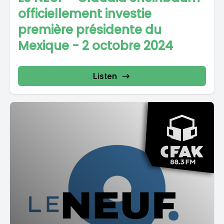
officiellement investie
première présidente du
Mexique - 2 octobre 2024
Listen