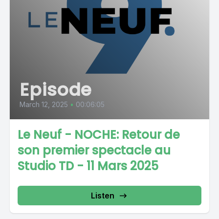
Episode
March 12, 2025
•
00:06:05
Le Neuf - NOCHE: Retour de
son premier spectacle au
Studio TD - 11 Mars 2025
Listen