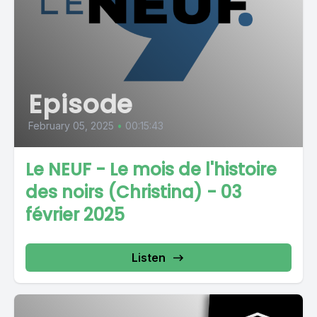
Episode
February 05, 2025
•
00:15:43
Le NEUF - Le mois de l'histoire
des noirs (Christina) - 03
février 2025
Listen