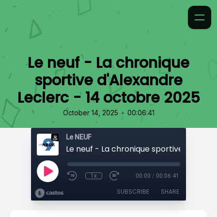
Le neuf - La chronique
sportive d'Alexandre
Leclerc - 14 octobre 2025
•
October 14, 2025
00:06:41
Le NEUF
1x
00:00
/
00:06:41
SUBSCRIBE
SHARE