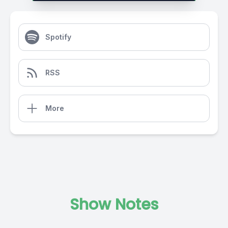
Spotify
RSS
More
Show Notes