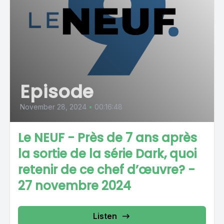
Episode
November 28, 2024
•
00:16:48
Le NEUF - Près de 7 ans après
la sortie de la série Dark, quoi
retenir de ce chef d’œuvre? -
27 novembre 2024
Listen