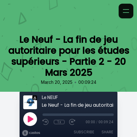
Le Neuf - La fin de jeu
autoritaire pour les études
supérieurs - Partie 2 - 20
Mars 2025
•
March 20, 2025
00:09:24
Le NEUF
1x
00:00
/
00:09:24
SUBSCRIBE
SHARE