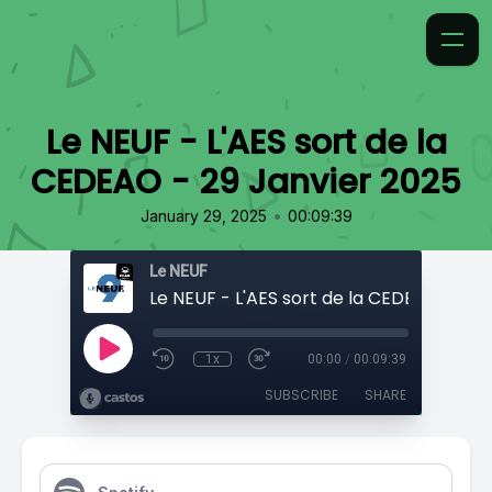
Le NEUF - L'AES sort de la
CEDEAO - 29 Janvier 2025
•
January 29, 2025
00:09:39
Le NEUF
1x
00:00
/
00:09:39
SUBSCRIBE
SHARE