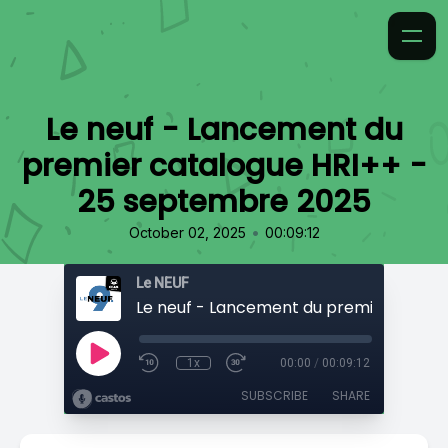
Le neuf - Lancement du
premier catalogue HRI++ -
25 septembre 2025
•
October 02, 2025
00:09:12
Le NEUF
1x
00:00
/
00:09:12
SUBSCRIBE
SHARE