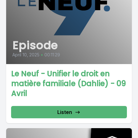
Episode
April 10, 2025
•
00:11:29
Le Neuf - Unifier le droit en
matière familiale (Dahlie) - 09
Avril
Listen