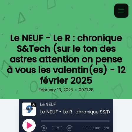
Le NEUF - Le R : chronique
S&Tech (sur le ton des
astres attention on pense
à vous les valentin(es) - 12
février 2025
•
February 13, 2025
00:11:28
Le NEUF
1x
00:00
/
00:11:28