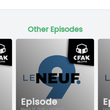
Other Episodes
Episode
E
March 13, 2026
•
00:09:07
Octo