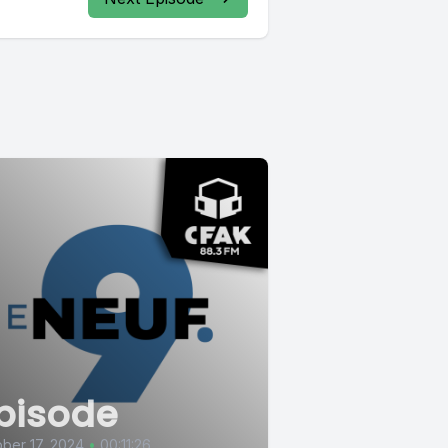
pisode
ber 17, 2024
•
00:11:26