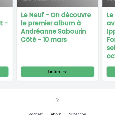
Le Neuf - On découvre
Le
t -
le premier album à
av
Andréanne Sabourin
Ip
Côté - 10 mars
Fo
se
oc
Listen
Podcast
About
Subscribe