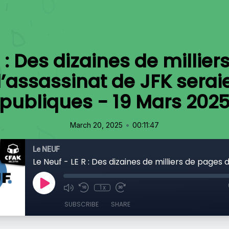
R : Des dizaines de millie
l’assassinat de JFK sera
publiques - 19 Mars 202
•
March 20, 2025
00:11:47
Le NEUF
1x
SUBSCRIBE
SHARE