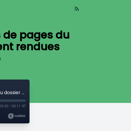
rs de pages du
ient rendues
5
Le Neuf - LE R : Des dizaines de milliers de pages du dossier de l’assassinat de JFK seraient rendues publiques - 19 Mars 2025
00:00
/
00:11:47