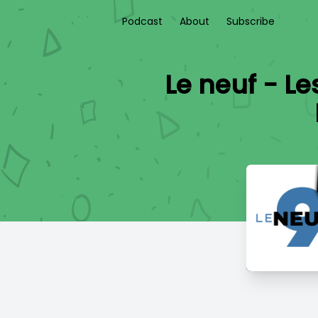
Podcast
About
Subscribe
Le neuf - Le