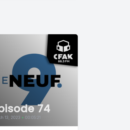
pisode 74
h 13, 2023
•
00:05:21