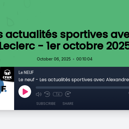
s actualités sportives a
Leclerc - 1er octobre 202
•
October 06, 2025
00:10:04
Le NEUF
1x
SUBSCRIBE
SHARE