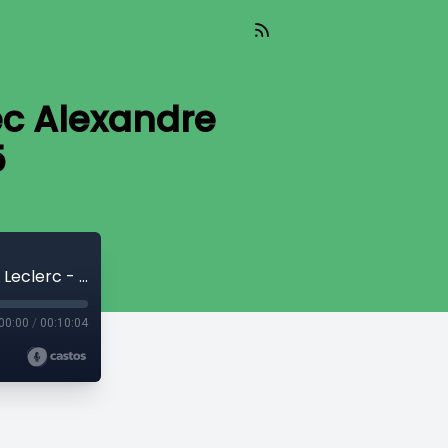
vec Alexandre
5
Le neuf - Les actualités sportives avec Alexandre Leclerc - 1er octobre 2025
00:00
/
00:10:04