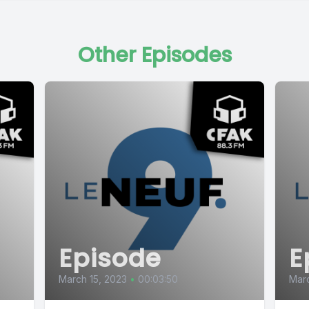
Other Episodes
Episode
E
March 15, 2023
•
00:03:50
Marc