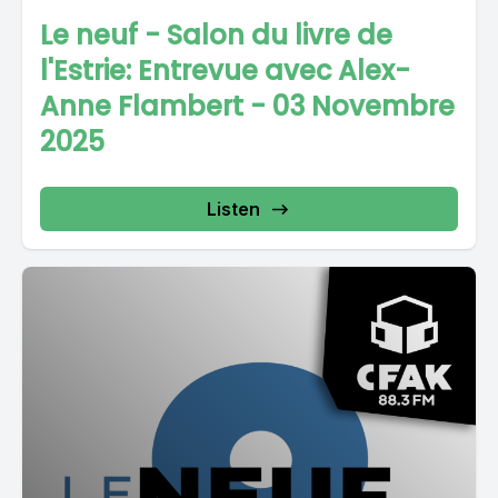
Le neuf - Salon du livre de
l'Estrie: Entrevue avec Alex-
Anne Flambert - 03 Novembre
2025
Listen