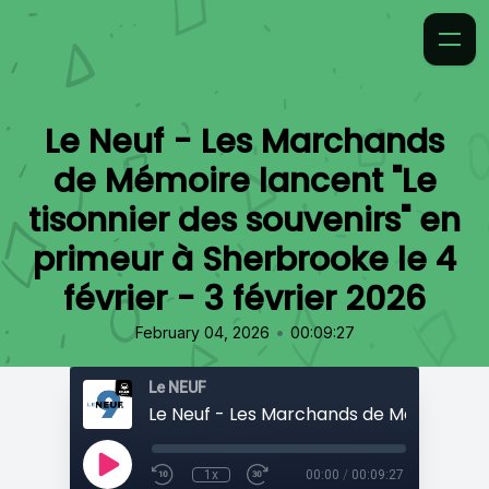
Le Neuf - Les Marchands
de Mémoire lancent "Le
tisonnier des souvenirs" en
primeur à Sherbrooke le 4
février - 3 février 2026
•
February 04, 2026
00:09:27
Le NEUF
1x
00:00
/
00:09:27