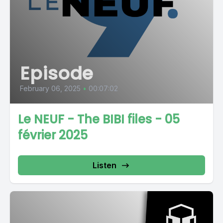
Episode
February 06, 2025
•
00:07:02
Le NEUF - The BIBI files - 05
février 2025
Listen