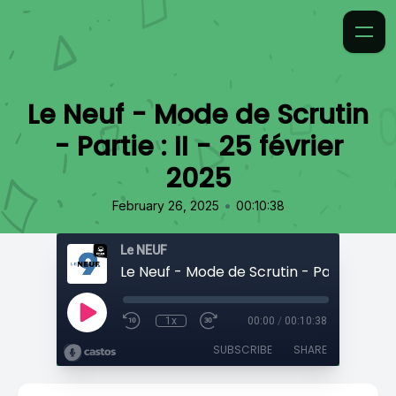
Le Neuf - Mode de Scrutin
- Partie : II - 25 février
2025
•
February 26, 2025
00:10:38
Le NEUF
1x
00:00
/
00:10:38
SUBSCRIBE
SHARE