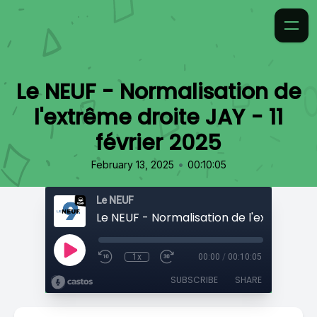
Le NEUF - Normalisation de
l'extrême droite JAY - 11
février 2025
•
February 13, 2025
00:10:05
Le NEUF
1x
00:00
/
00:10:05
SUBSCRIBE
SHARE