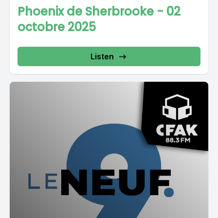
Phoenix de Sherbrooke - 02
octobre 2025
Listen