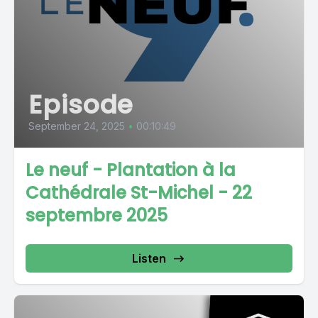
Episode
September 24, 2025
•
00:10:49
Le neuf - Plantation à la
Cathédrale St-Michel - 22
septembre 2025
Listen