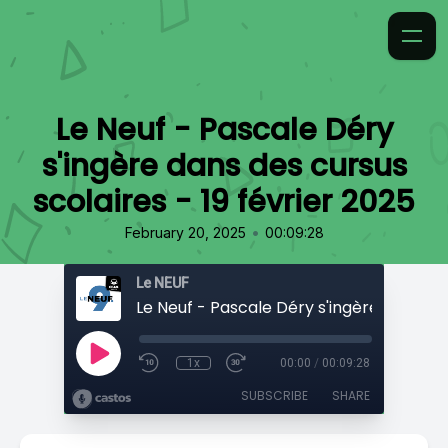
Le Neuf - Pascale Déry
s'ingère dans des cursus
scolaires - 19 février 2025
•
February 20, 2025
00:09:28
Le NEUF
1x
00:00
/
00:09:28
SUBSCRIBE
SHARE