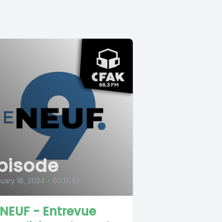
pisode
uary 16, 2024
•
00:17:42
 NEUF - Entrevue