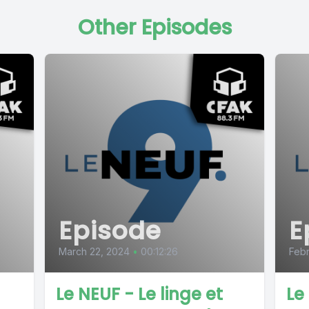
Other Episodes
Episode
E
March 22, 2024
•
00:12:26
Febr
Le NEUF - Le linge et
Le