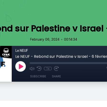
d sur Palestine v Israel 
•
February 06, 2024
00:14:34
Le NEUF
Le NEUF - Rebond sur Palestine v Israel - 6 févrie
1x
SUBSCRIBE
SHARE