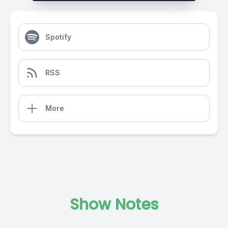
Spotify
RSS
More
Show Notes