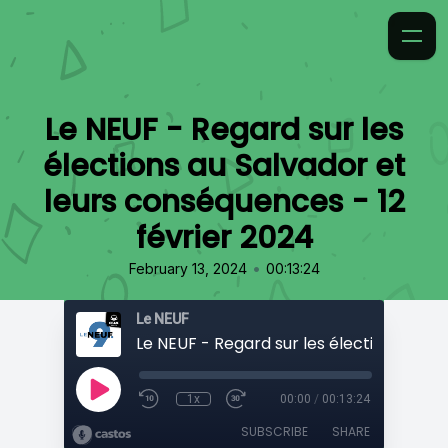
Le NEUF - Regard sur les
élections au Salvador et
leurs conséquences - 12
février 2024
•
February 13, 2024
00:13:24
Le NEUF
1x
00:00
/
00:13:24
SUBSCRIBE
SHARE