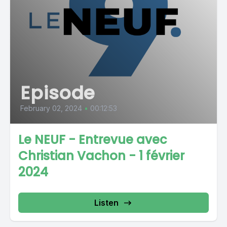
Episode
February 02, 2024
•
00:12:53
Le NEUF - Entrevue avec
Christian Vachon - 1 février
2024
Listen