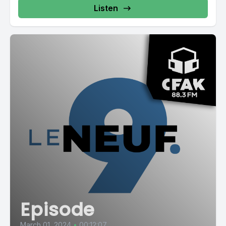
Listen
Episode
March 01, 2024
•
00:12:07