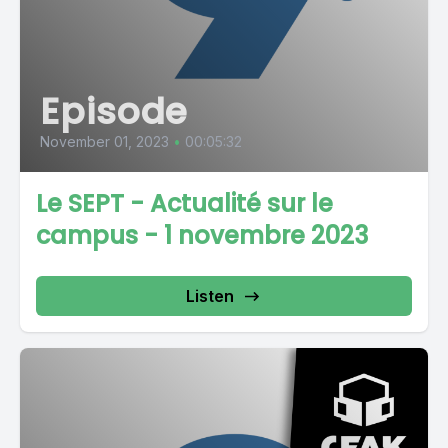
Episode
November 01, 2023
•
00:05:32
Le SEPT - Actualité sur le
campus - 1 novembre 2023
Listen