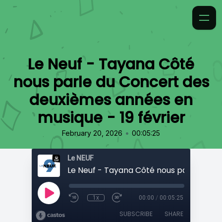
Le Neuf - Tayana Côté
nous parle du Concert des
deuxièmes années en
musique - 19 février
•
February 20, 2026
00:05:25
Le NEUF
1x
00:00
/
00:05:25
SUBSCRIBE
SHARE