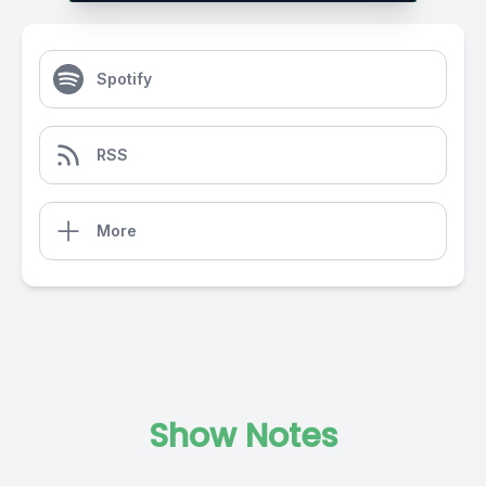
Spotify
RSS
More
Show Notes