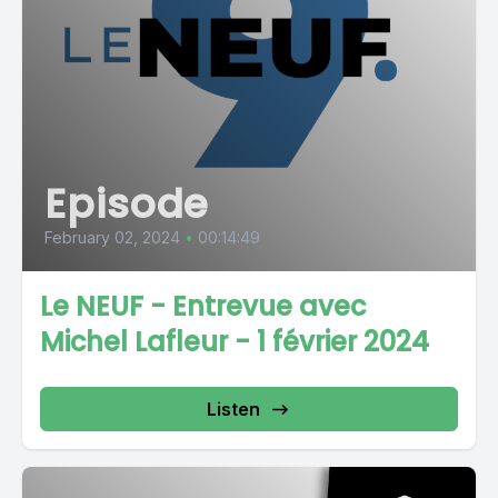
Episode
February 02, 2024
•
00:14:49
Le NEUF - Entrevue avec
Michel Lafleur - 1 février 2024
Listen