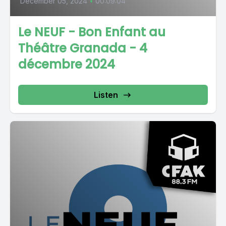
December 05, 2024
•
00:09:04
Le NEUF - Bon Enfant au
Théâtre Granada - 4
décembre 2024
Listen