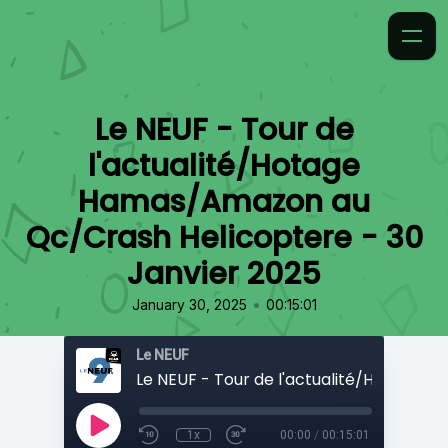
Le NEUF - Tour de
l'actualité/Hotage
Hamas/Amazon au
Qc/Crash Helicoptere - 30
Janvier 2025
•
January 30, 2025
00:15:01
Le NEUF
1x
00:00
/
00:15:01