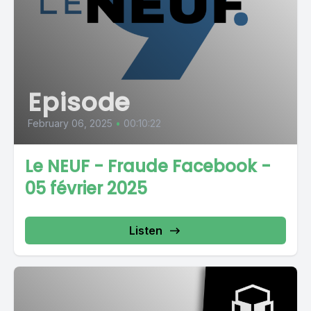
Episode
February 06, 2025
•
00:10:22
Le NEUF - Fraude Facebook -
05 février 2025
Listen