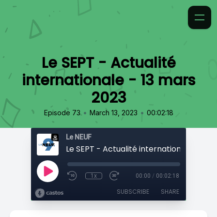
Le SEPT - Actualité
internationale - 13 mars
2023
•
•
Episode 73
March 13, 2023
00:02:18
Le NEUF
1x
00:00
/
00:02:18
SUBSCRIBE
SHARE