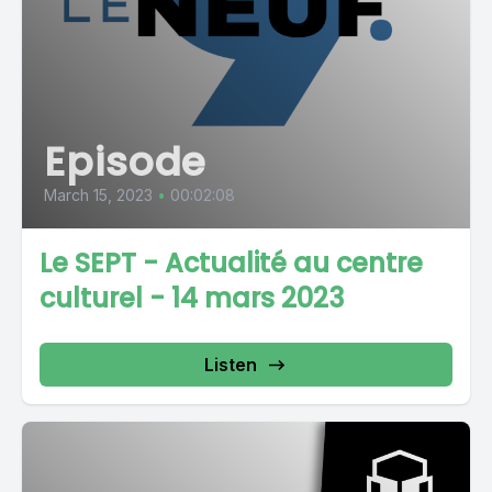
Episode
March 15, 2023
•
00:02:08
Le SEPT - Actualité au centre
culturel - 14 mars 2023
Listen