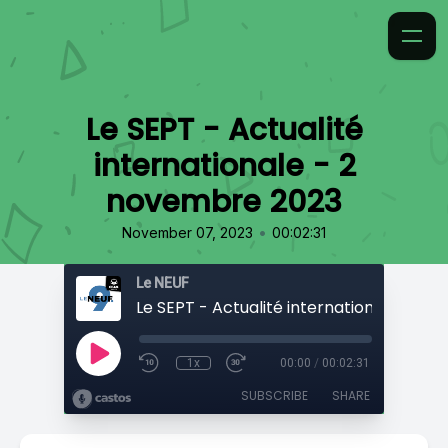
Le SEPT - Actualité
internationale - 2
novembre 2023
•
November 07, 2023
00:02:31
Le NEUF
1x
00:00
/
00:02:31
SUBSCRIBE
SHARE