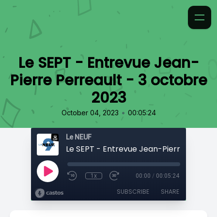
Le SEPT - Entrevue Jean-
Pierre Perreault - 3 octobre
2023
•
October 04, 2023
00:05:24
Le NEUF
1x
00:00
/
00:05:24
SUBSCRIBE
SHARE