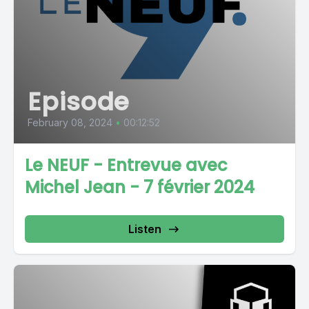
Episode
February 08, 2024
•
00:12:52
Le NEUF - Entrevue avec
Michel Jean - 7 février 2024
Listen