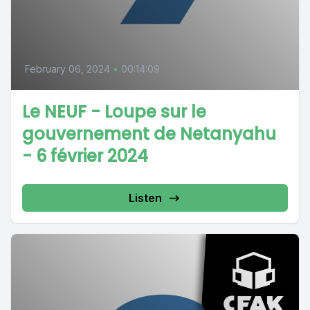
February 06, 2024
•
00:14:09
Le NEUF - Loupe sur le
gouvernement de Netanyahu
- 6 février 2024
Listen