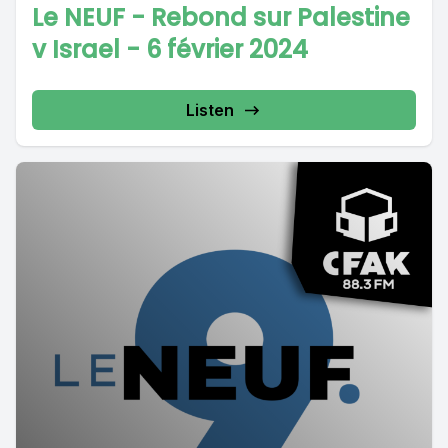
Le NEUF - Rebond sur Palestine
v Israel - 6 février 2024
Listen