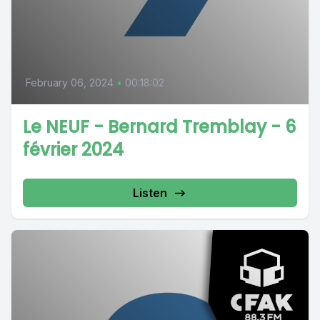
February 06, 2024
•
00:18:02
Le NEUF - Bernard Tremblay - 6
février 2024
Listen