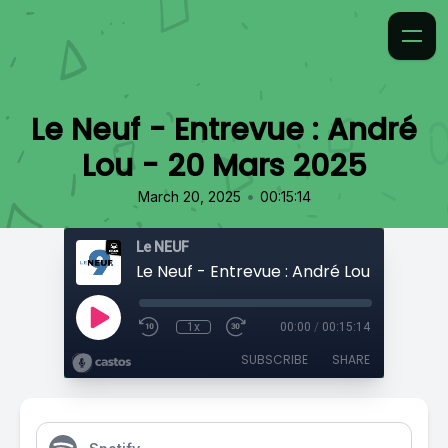
Le Neuf - Entrevue : André
Lou - 20 Mars 2025
•
March 20, 2025
00:15:14
Le NEUF
1x
00:00
/
00:15:14
SUBSCRIBE
SHARE