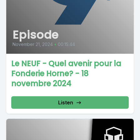
Episode
November 21, 2024
•
00:15:44
Le NEUF - Quel avenir pour la
Fonderie Horne? - 18
novembre 2024
Listen