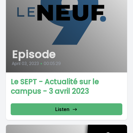
Episode
April 03, 2023
•
00:05:29
Le SEPT - Actualité sur le
campus - 3 avril 2023
Listen