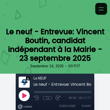
Le neuf - Entrevue: Vincent
Boutin, candidat
indépendant à la Mairie -
23 septembre 2025
•
September 24, 2025
00:11:17
Le NEUF
1x
00:00
/
00:11:17
SUBSCRIBE
SHARE