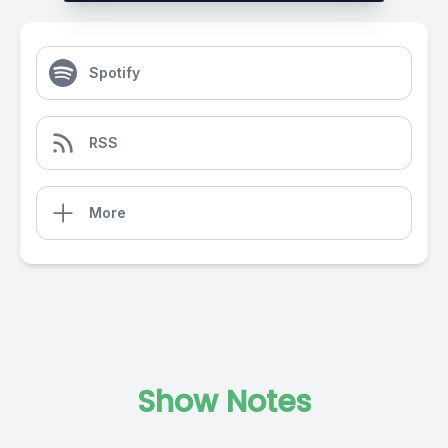
Spotify
RSS
More
Show Notes