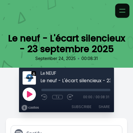
Le neuf - L'écart silencieux
- 23 septembre 2025
•
September 24, 2025
00:08:31
Le NEUF
1x
00:00
/
00:08:31
SUBSCRIBE
SHARE