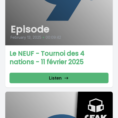
Episode
February 13, 2025
•
00:09:42
Le NEUF - Tournoi des 4
nations - 11 février 2025
Listen