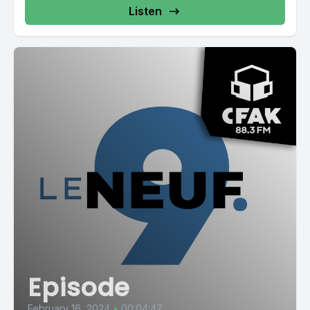
Listen
Episode
February 16, 2024
•
00:04:47