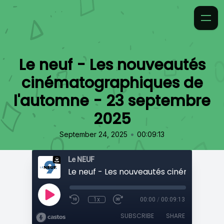
Le neuf - Les nouveautés
cinématographiques de
l'automne - 23 septembre
2025
•
September 24, 2025
00:09:13
Le NEUF
1x
00:00
/
00:09:13
SUBSCRIBE
SHARE