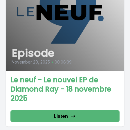
Episode
November 20, 2025
•
00:08:39
Le neuf - Le nouvel EP de
Diamond Ray - 18 novembre
2025
Listen