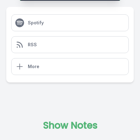
Spotify
RSS
More
Show Notes