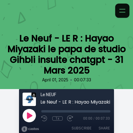
Le Neuf - LE R : Hayao
Miyazaki le papa de studio
Gihbli insulte chatgpt - 31
Mars 2025
•
April 01, 2025
00:07:33
Le NEUF
1x
00:00
/
00:07:33
SUBSCRIBE
SHARE