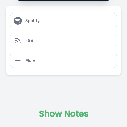
Spotify
RSS
More
Show Notes