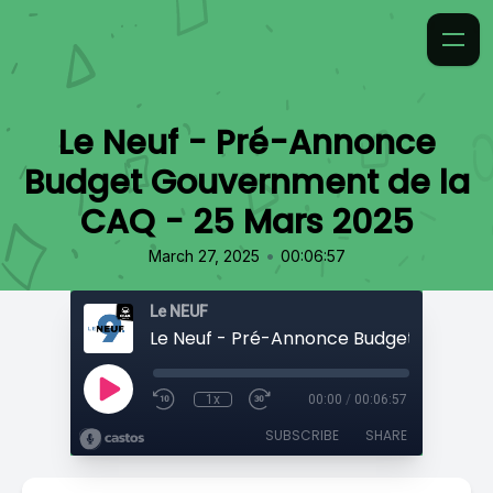
Le Neuf - Pré-Annonce
Budget Gouvernment de la
CAQ - 25 Mars 2025
•
March 27, 2025
00:06:57
Le NEUF
1x
00:00
/
00:06:57
SUBSCRIBE
SHARE