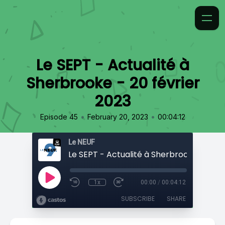
Le SEPT - Actualité à
Sherbrooke - 20 février
2023
•
•
Episode 45
February 20, 2023
00:04:12
Le NEUF
1x
00:00
/
00:04:12
SUBSCRIBE
SHARE