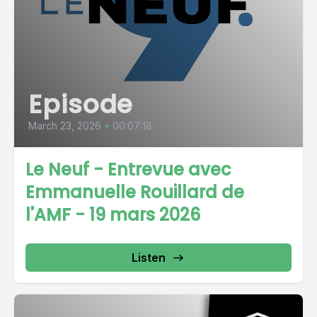
Episode
March 23, 2026
•
00:07:18
Le Neuf - Entrevue avec
Emmanuelle Rouillard de
l'AMF - 19 mars 2026
Listen