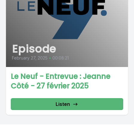
Episode
February 27, 2025
•
00:08:21
Le Neuf - Entrevue : Jeanne
Côté - 27 février 2025
Listen