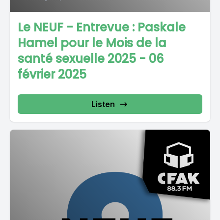
Le NEUF - Entrevue : Paskale
Hamel pour le Mois de la
santé sexuelle 2025 - 06
février 2025
Listen