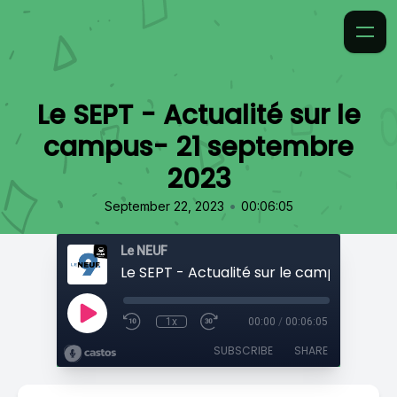
Le SEPT - Actualité sur le
campus- 21 septembre
2023
•
September 22, 2023
00:06:05
Le NEUF
1x
00:00
/
00:06:05
SUBSCRIBE
SHARE